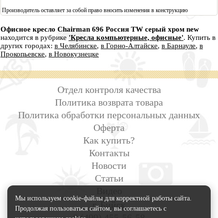
Производитель оставляет за собой право вносить изменения в конструкцию
Офисное кресло Chairman 696 Россия TW серый хром new
находится в рубрике
'Кресла компьютерные, офисные'
. Купить в
других городах:
в Челябинске
,
в Горно-Алтайске
,
в Барнауле
,
в
Прокопьевске
,
в Новокузнецке
Отдел контроля качества
Политика возврата товара
Политика обработки персональных данных
Оферта
Как купить?
Контакты
Новости
Статьи
Видео
Мы используем cookie-файлы для корректной работы сайта.
г. Бийск
Продолжая пользоваться сайтом, вы соглашаетесь с
8 (499) 455-56-58